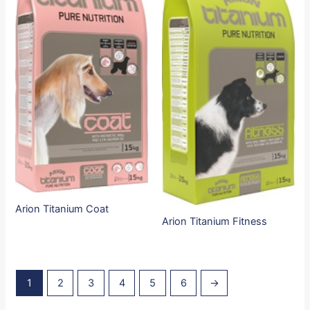
Arion Titanium Coat
Arion Titanium Fitness
1
2
3
4
5
6
→