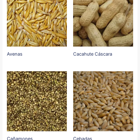
Avenas
Cacahute Cáscara
Cañamones
Cebadas