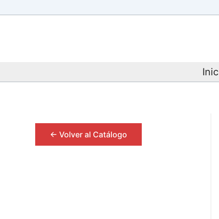
Ir
al
contenido
Inic
<- Volver al Catálogo