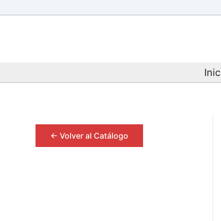
Ir
al
contenido
Inic
<- Volver al Catálogo