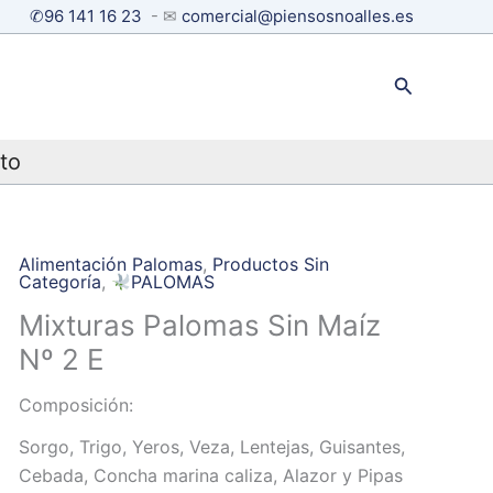
✆96 141 16 23
- ✉
comercial@piensosnoalles.es
Buscar
to
Alimentación Palomas
,
Productos Sin
Categoría
,
PALOMAS
Mixturas Palomas Sin Maíz
Nº 2 E
Composición:
Sorgo, Trigo, Yeros, Veza, Lentejas, Guisantes,
Cebada, Concha marina caliza, Alazor y Pipas