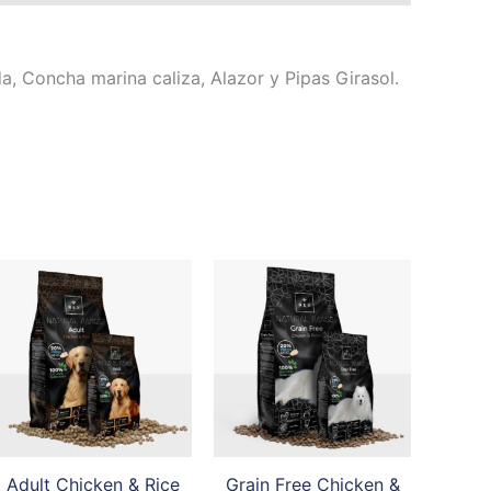
a, Concha marina caliza, Alazor y Pipas Girasol.
Adult Chicken & Rice
Grain Free Chicken &