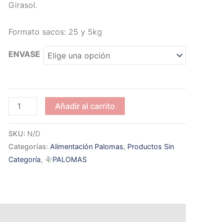
Girasol.
Formato sacos: 25 y 5kg
ENVASE
Mixturas
Añadir al carrito
Palomas
Sin
SKU:
N/D
Maíz
Categorías:
Alimentación Palomas
,
Productos Sin
Nº
Categoría
,
PALOMAS
2
E
cantidad
 (0)