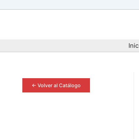
Ir
al
contenido
Inic
<- Volver al Catálogo